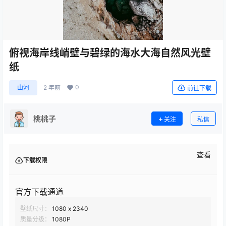
俯视海岸线峭壁与碧绿的海水大海自然风光壁
纸
0
山河
2 年前
前往下载
桃桃子
关注
私信
查看
下载权限
官方下载通道
壁纸尺寸：
1080 x 2340
质量分级：
1080P