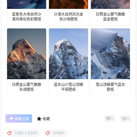
蓝紫色大地自然沙
沙漠大自然风光金
日照金山雾气飘散
漠风格化色彩壁纸
色沙地壁纸
蓝金壁纸
日照金山雾气飘散
蓝灰山川雪山顶峰
雪山顶峰雾气蓝灰
灰调壁纸
平视壁纸
壁纸
0
0
海报分享
收藏
1080 x 2340
1080P