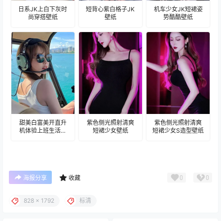
日系JK上白下灰时
短背心紫白格子JK
机车少女JK短裙姿
尚穿搭壁纸
壁纸
势酷酷壁纸
甜美白富美开直升
紫色侧光照射清爽
紫色侧光照射清爽
机体验上班生活壁
短裙少女壁纸
短裙少女S造型壁纸
纸
0
0
海报分享
收藏
828 x 1792
标清