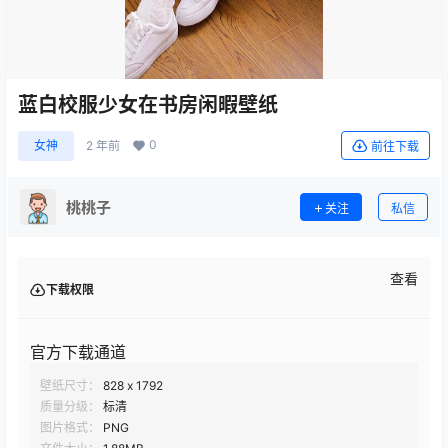
蓝白校服少女在书房闲暇壁纸
0
女神
2 年前
前往下载
桃桃子
关注
私信
查看
下载权限
官方下载通道
壁纸尺寸：
828 x 1792
质量分级：
标清
图片格式：
PNG