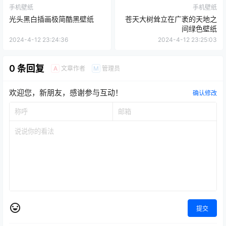
手机壁纸
手机壁纸
光头黑白插画极简酷黑壁纸
苍天大树耸立在广袤的天地之
间绿色壁纸
2024-4-12 23:24:36
2024-4-12 23:25:03
0 条回复
文章作者
管理员
A
M
欢迎您，新朋友，感谢参与互动！
确认修改
提交