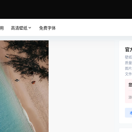
应用
高清壁纸
免费字体
官
壁纸
质量
图片
文件
游