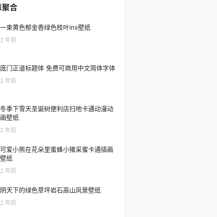
章聚合
一束黄色郁金香绿色枝叶ins壁纸
2 年前
庞门正道标题体 免费可商用中文简体字体
2 年前
冬季下雪天圣诞树便利店扫地卡通动漫动
画壁纸
2 年前
可爱小熊在花朵里蜜蜂小猪采蜜卡通插画
壁纸
2 年前
阴天下的绿色草坪岩石高山风景壁纸
2 年前