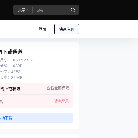
文章
登录
快速注册
方下载通道
尺寸
：
1080 x 2337
分级
：
1080P
格式
：
JPEG
大小
：
899KB
查看全部权限
您的下载权限
请先登录
客
本地下载