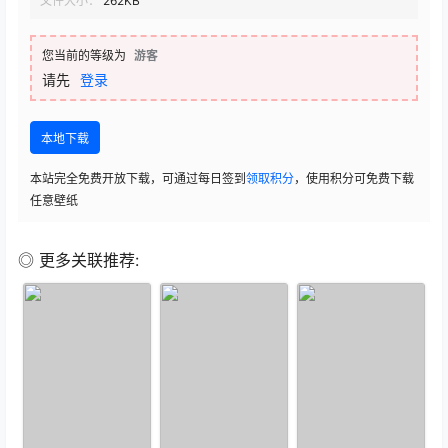
文件大小：
262KB
您当前的等级为
游客
请先
登录
本地下载
本站完全免费开放下载，可通过每日签到
领取积分
，使用积分可免费下载
任意壁纸
◎ 更多关联推荐: