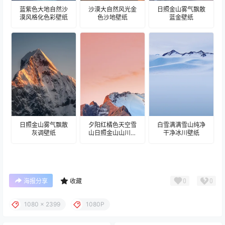
蓝紫色大地自然沙
沙漠大自然风光金
日照金山雾气飘散
漠风格化色彩壁纸
色沙地壁纸
蓝金壁纸
日照金山雾气飘散
夕阳红橘色天空雪
白雪满满雪山纯净
灰调壁纸
山日照金山山川壁
干净冰川壁纸
纸
0
0
海报分享
收藏
1080 x 2399
1080P