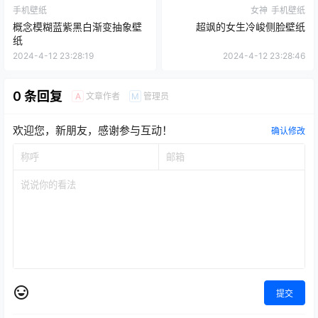
手机壁纸
女神
手机壁纸
概念模糊蓝紫黑白渐变抽象壁
超飒的女生冷峻侧脸壁纸
纸
2024-4-12 23:28:19
2024-4-12 23:28:46
0 条回复
文章作者
管理员
A
M
欢迎您，新朋友，感谢参与互动！
确认修改
提交