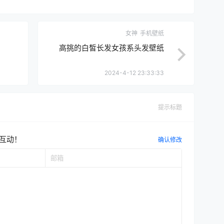
女神
手机壁纸
高挑的白皙长发女孩系头发壁纸
2024-4-12 23:33:33
提示标题
互动！
确认修改