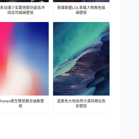
系动漫少女跪地拔剑姿态冲
英雄联盟LOL英雄人物角色插
田总司插画壁纸
画壁纸
Phonex原生壁纸概念抽象壁
蓝紫色大地自然沙漠风格化色
纸
彩壁纸