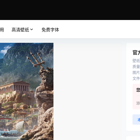
应用
高清壁纸
免费字体
官
壁纸
质量
图片
文件
游