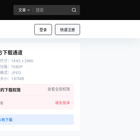
文章
登录
快速注册
方下载通道
尺寸
：
1440 x 2960
分级
：
1080P
格式
：
JPEG
大小
：
1.67MB
查看全部权限
您的下载权限
请先登录
客
本地下载