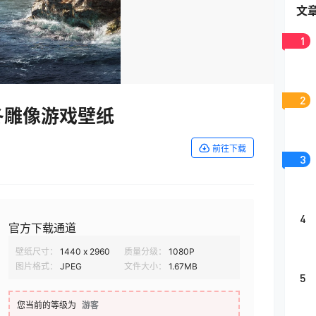
文
1
2
冬雕像游戏壁纸
前往下载
3
4
官方下载通道
壁纸尺寸：
1440 x 2960
质量分级：
1080P
图片格式：
JPEG
文件大小：
1.67MB
5
您当前的等级为
游客