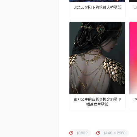
火烧云夕阳下的伦敦大桥壁纸
日
鬼刀公主的背影身披金羽灵甲
i
插画女生壁纸
1080P
1440 x 2960