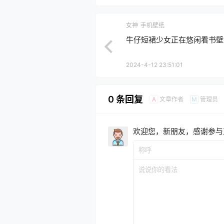
女神
手机壁纸
牛仔短裙少女正在悠闲看书壁
2024-4-12 23:51:01
0 条回复
文章作者
管理员
A
M
欢迎您，新朋友，感谢参与