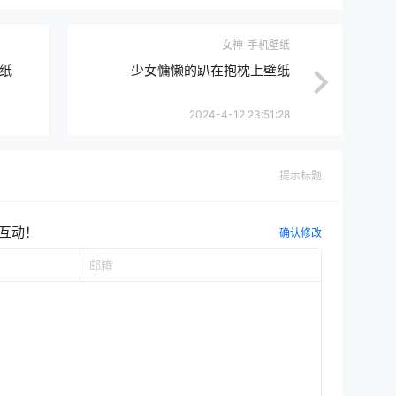
女神
手机壁纸
纸
少女慵懒的趴在抱枕上壁纸
2024-4-12 23:51:28
提示标题
互动！
确认修改