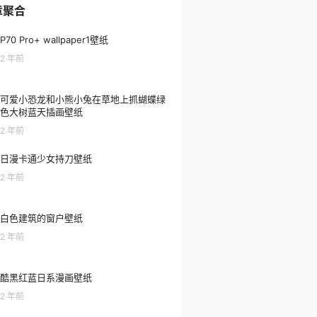
章聚合
P70 Pro+ wallpaper1壁纸
2 年前
可爱小恐龙和小熊小兔在草地上抓蝴蝶绿
色大树蓝天插画壁纸
2 年前
日漫卡通少女持刀壁纸
2 年前
白色建筑的窗户壁纸
2 年前
酷黑红蓝日系漫画壁纸
2 年前