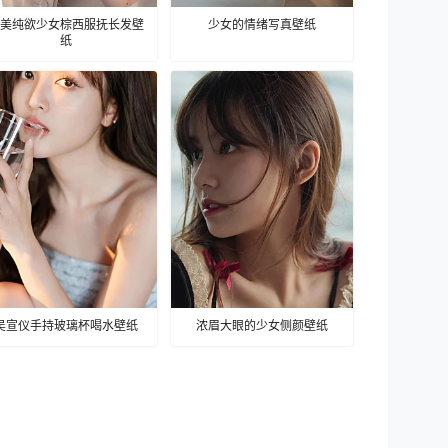
美纯欲少女棕西服抚长发壁
少女的情绪写真壁纸
纸
吴宣仪手持玻璃杯喝水壁纸
浓眉大眼的少女侧颜壁纸