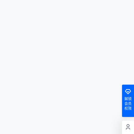
解锁
会员
权限