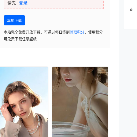
请先
登录
6
本地下载
本站完全免费开放下载，可通过每日签到
领取积分
，使用积分
可免费下载任意壁纸