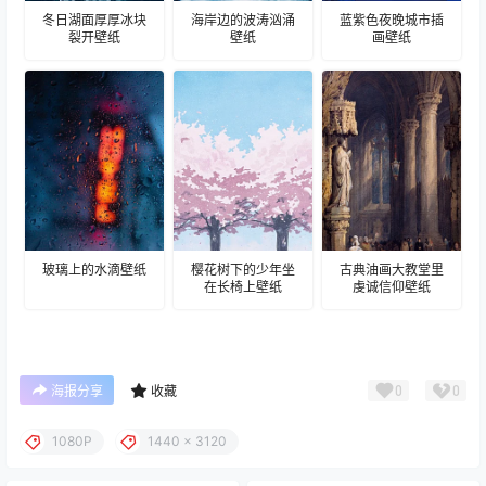
冬日湖面厚厚冰块
海岸边的波涛汹涌
蓝紫色夜晚城市插
裂开壁纸
壁纸
画壁纸
玻璃上的水滴壁纸
樱花树下的少年坐
古典油画大教堂里
在长椅上壁纸
虔诚信仰壁纸
0
0
海报分享
收藏
1080P
1440 x 3120