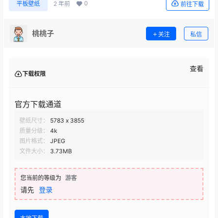
0
平板壁纸
2 年前
前往下载
桃桃子
关注
私信
查看
下载权限
官方下载通道
壁纸尺寸：
5783 x 3855
质量分级：
4k
图片格式：
JPEG
文件大小：
3.73MB
您当前的等级为
游客
请先
登录