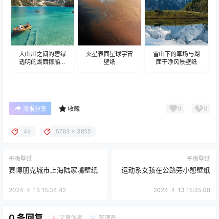
大山川之间的碧绿
火星表面星球宇宙
雪山下的草场与湖
透明的湖面撑船壁
壁纸
面干净风景壁纸
纸
0
0
海报分享
收藏
4k
5783 x 3855
平板壁纸
平板壁纸
赛博朋克城市上海陆家嘴壁纸
运动系女孩在公路旁小憩壁纸
2024-4-13 15:34:42
2024-4-13 15:35:08
0 条回复
文章作者
管理员
A
M