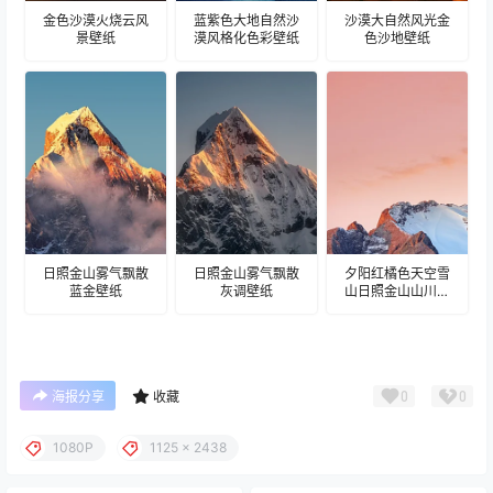
金色沙漠火烧云风
蓝紫色大地自然沙
沙漠大自然风光金
景壁纸
漠风格化色彩壁纸
色沙地壁纸
日照金山雾气飘散
日照金山雾气飘散
夕阳红橘色天空雪
蓝金壁纸
灰调壁纸
山日照金山山川壁
纸
0
0
海报分享
收藏
1080P
1125 x 2438