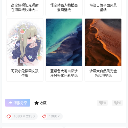
高空俯视阳光照射
悟空动画人物插画
海浪日落平面风景
在海岸线沙滩大海
漫画壁纸
壁纸
波浪森林壁纸
可爱小兔插画女孩
蓝紫色大地自然沙
沙漠大自然风光金
壁纸
漠风格化色彩壁纸
色沙地壁纸
0
0
海报分享
收藏
1080 x 2336
1080P