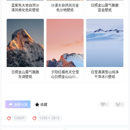
蓝紫色大地自然沙
沙漠大自然风光金
日照金山雾气飘散
漠风格化色彩壁纸
色沙地壁纸
蓝金壁纸
日照金山雾气飘散
夕阳红橘色天空雪
白雪满满雪山纯净
灰调壁纸
山日照金山山川壁
干净冰川壁纸
纸
0
0
海报分享
收藏
1080P
1299 x 2813