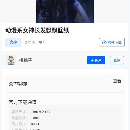
动漫系女神长发飘飘壁纸
0
女神
2 年前
前往下载
桃桃子
关注
私信
查看
下载权限
官方下载通道
壁纸尺寸：
1080 x 2337
质量分级：
1080P
图片格式：
JPEG