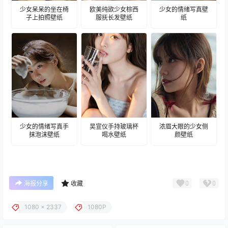
少女呆呆的坐在椅
欧美纯欲少女棕西
少女的情绪写真壁
子上拍照壁纸
服抚长发壁纸
纸
少女的情绪写真手
吴宣仪手持玻璃杯
浓眉大眼的少女侧
抹泡沫壁纸
喝水壁纸
颜壁纸
0
0
海报分享
收藏
1080 x 2337
1080P