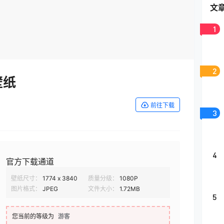
文
1
2
壁纸
前往下载
3
4
官方下载通道
壁纸尺寸：
1774 x 3840
质量分级：
1080P
图片格式：
JPEG
文件大小：
1.72MB
5
您当前的等级为
游客