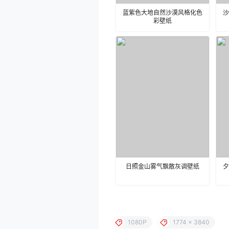
蓝紫色大地自然沙漠风格化色
沙
彩壁纸
日照金山雾气飘散灰调壁纸
夕
1080P
1774 x 3840