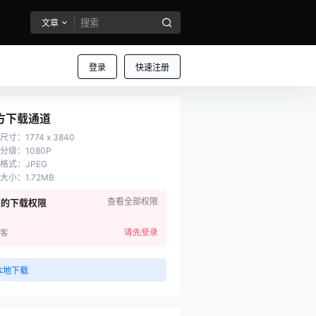
文章
登录
快速注册
方下载通道
尺寸
：
1774 x 3840
分级
：
1080P
格式
：
JPEG
大小
：
1.72MB
查看全部权限
您的下载权限
请先登录
客
本地下载