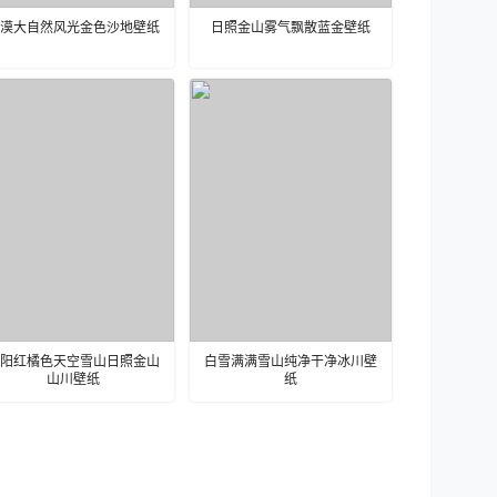
漠大自然风光金色沙地壁纸
日照金山雾气飘散蓝金壁纸
阳红橘色天空雪山日照金山
白雪满满雪山纯净干净冰川壁
山川壁纸
纸