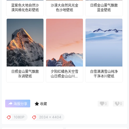
蓝紫色大地自然沙
沙漠大自然风光金
日照金山雾气飘散
漠风格化色彩壁纸
色沙地壁纸
蓝金壁纸
日照金山雾气飘散
夕阳红橘色天空雪
白雪满满雪山纯净
灰调壁纸
山日照金山山川壁
干净冰川壁纸
纸
0
0
海报分享
收藏
1080P
2034 x 4404