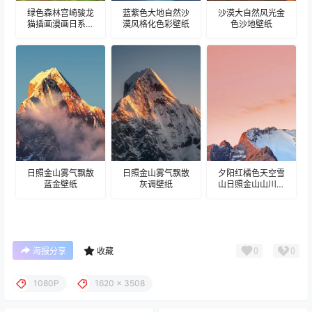
绿色森林宫崎骏龙
蓝紫色大地自然沙
沙漠大自然风光金
猫插画漫画日系壁
漠风格化色彩壁纸
色沙地壁纸
纸
日照金山雾气飘散
日照金山雾气飘散
夕阳红橘色天空雪
蓝金壁纸
灰调壁纸
山日照金山山川壁
纸
0
0
海报分享
收藏
1080P
1620 x 3508