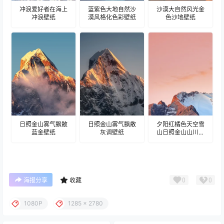
冲浪爱好者在海上
蓝紫色大地自然沙
沙漠大自然风光金
冲浪壁纸
漠风格化色彩壁纸
色沙地壁纸
日照金山雾气飘散
日照金山雾气飘散
夕阳红橘色天空雪
蓝金壁纸
灰调壁纸
山日照金山山川壁
纸
0
0
海报分享
收藏
1080P
1285 x 2780