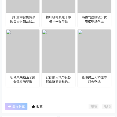
飞机空中窗机翼夕
枫叶树叶聚焦干净
书香气质眼镜少女
阳黄昏时刻云层之
橘色平板壁纸
电脑壁纸壁纸
上
初音未来插画全屏
辽阔的大地与远处
夜晚跨江大桥城市
头像卖萌壁纸
的山脉蓝天秋色大
灯火壁纸
地壁纸
0
0
海报分享
收藏