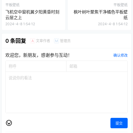
平板壁纸
平板壁纸
飞机空中窗机翼夕阳黄昏时刻
枫叶树叶聚焦干净橘色平板壁
云层之上
纸
2024-4-8 1:54:12
2024-4-8 1:54:12
0 条回复
文章作者
管理员
A
M
欢迎您，新朋友，感谢参与互动！
确认修改
提交