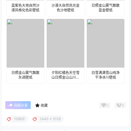
蓝紫色大地自然沙
沙漠大自然风光金
日照金山雾气飘散
漠风格化色彩壁纸
色沙地壁纸
蓝金壁纸
日照金山雾气飘散
夕阳红橘色天空雪
白雪满满雪山纯净
灰调壁纸
山日照金山山川壁
干净冰川壁纸
纸
0
0
海报分享
收藏
1080P
1440 x 3116