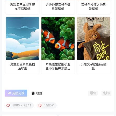
游戏风日本街头赛
金沙沙漠青橙色调
青橙色沙漠之地风
车竞速壁纸
风景壁纸
景壁纸
莫兰迪色系景色插
苹果原生壁纸小丑
小熊文字壁纸ins壁
画壁纸
鱼小金鱼在水藻里
纸
游壁纸
0
0
海报分享
收藏
1080 x 2341
1080P