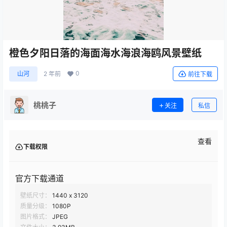
橙色夕阳日落的海面海水海浪海鸥风景壁纸
0
山河
2 年前
前往下载
桃桃子
关注
私信
查看
下载权限
官方下载通道
壁纸尺寸：
1440 x 3120
质量分级：
1080P
图片格式：
JPEG