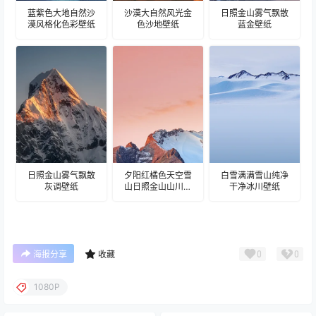
蓝紫色大地自然沙
沙漠大自然风光金
日照金山雾气飘散
漠风格化色彩壁纸
色沙地壁纸
蓝金壁纸
日照金山雾气飘散
夕阳红橘色天空雪
白雪满满雪山纯净
灰调壁纸
山日照金山山川壁
干净冰川壁纸
纸
0
0
海报分享
收藏
1080P