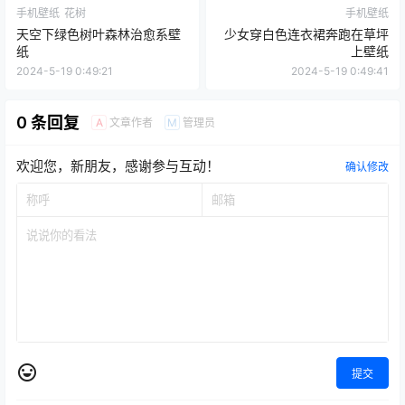
手机壁纸
花树
手机壁纸
天空下绿色树叶森林治愈系壁
少女穿白色连衣裙奔跑在草坪
纸
上壁纸
2024-5-19 0:49:21
2024-5-19 0:49:41
0 条回复
文章作者
管理员
A
M
欢迎您，新朋友，感谢参与互动！
确认修改
提交