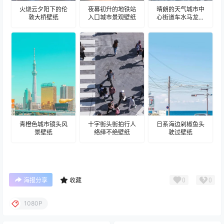
火烧云夕阳下的伦
夜幕初升的地铁站
晴朗的天气城市中
敦大桥壁纸
入口城市景观壁纸
心街道车水马龙壁
纸
青橙色城市镜头风
十字街头街拍行人
日系海边剁椒鱼头
景壁纸
络绎不绝壁纸
驶过壁纸
0
0
海报分享
收藏
1080P