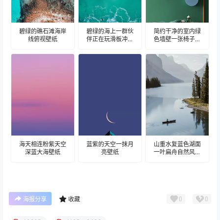
碧绿的礁石滩海岸
碧绿的海上一群伙
简约干净的室内绿
线俯视壁纸
伴正在玩滑板冲浪
色墙壁一张椅子壁
海浪壁纸
纸
海天相连粉紫天空
蓝紫的天空一抹月
山重水复蓝色湖面
深蓝大海壁纸
亮壁纸
一叶扁舟自然风光
壁纸
0
0
海报分享
收藏