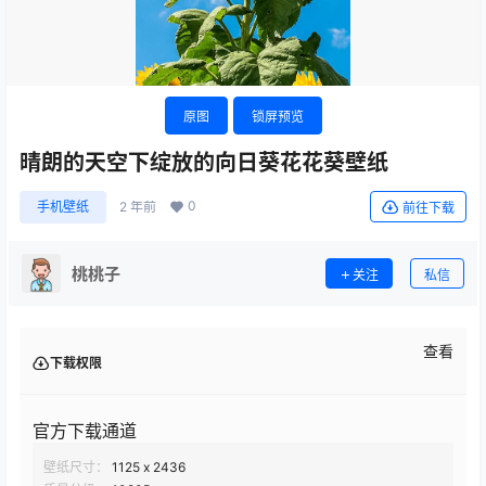
原图
锁屏预览
晴朗的天空下绽放的向日葵花花葵壁纸
0
手机壁纸
2 年前
前往下载
桃桃子
关注
私信
查看
下载权限
官方下载通道
壁纸尺寸：
1125 x 2436