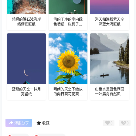
碧绿的礁石滩海岸
简约干净的室内绿
海天相连粉紫天空
线俯视壁纸
色墙壁一张椅子壁
深蓝大海壁纸
纸
蓝紫的天空一抹月
晴朗的天空下绽放
山重水复蓝色湖面
亮壁纸
的向日葵花花葵壁
一叶扁舟自然风光
纸
壁纸
0
0
海报分享
收藏