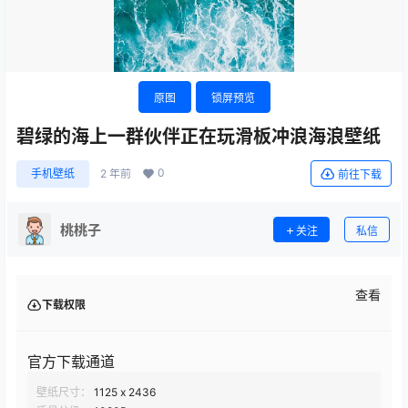
原图
锁屏预览
碧绿的海上一群伙伴正在玩滑板冲浪海浪壁纸
0
手机壁纸
2 年前
前往下载
桃桃子
关注
私信
查看
下载权限
官方下载通道
壁纸尺寸：
1125 x 2436