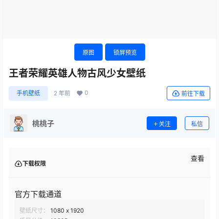
原图
锁屏预览
王者荣耀英雄人物古风少女壁纸
0
手机壁纸
2 年前
前往下载
桃桃子
关注
私信
查看
下载权限
官方下载通道
壁纸尺寸：
1080 x 1920