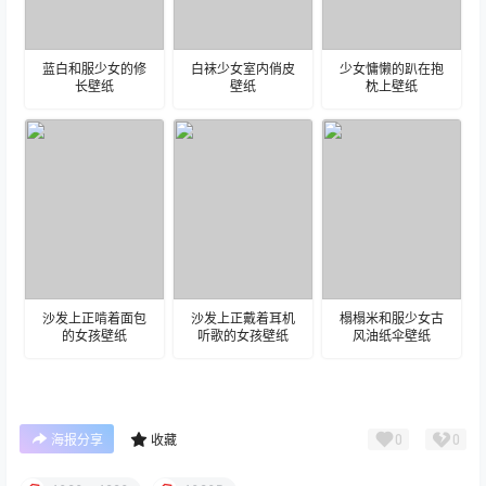
蓝白和服少女的修
白袜少女室内俏皮
少女慵懒的趴在抱
长壁纸
壁纸
枕上壁纸
沙发上正啃着面包
沙发上正戴着耳机
榻榻米和服少女古
的女孩壁纸
听歌的女孩壁纸
风油纸伞壁纸
0
0
海报分享
收藏