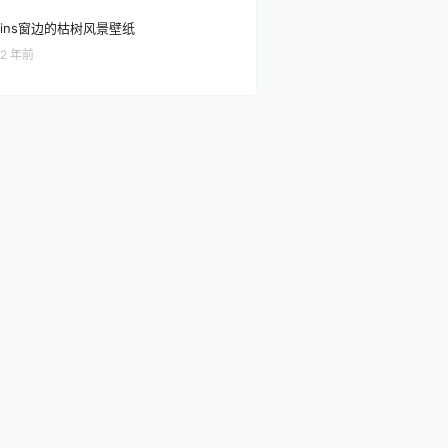
ins窗边的枯树风景壁纸
2 年前