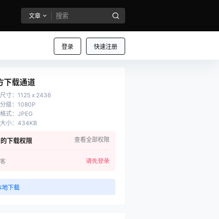
文章
登录
快速注册
方下载通道
尺寸
：
1125 x 2436
分级
：
1080P
格式
：
JPEG
大小
：
434KB
查看全部权限
您的下载权限
请先登录
客
本地下载