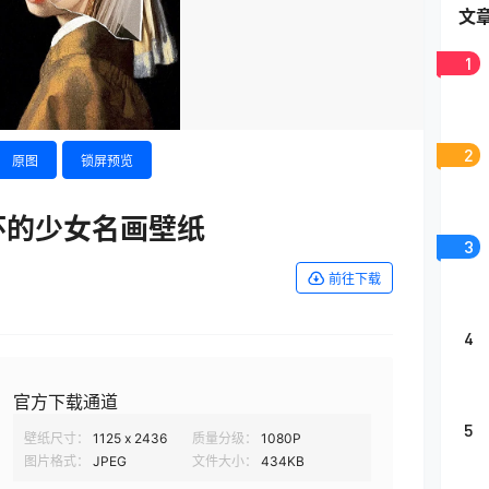
文
1
2
原图
锁屏预览
环的少女名画壁纸
3
前往下载
4
官方下载通道
5
壁纸尺寸：
1125 x 2436
质量分级：
1080P
图片格式：
JPEG
文件大小：
434KB