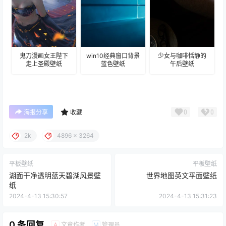
鬼刀漫画女王陛下
win10经典窗口背景
少女与咖啡恬静的
走上圣殿壁纸
蓝色壁纸
午后壁纸
0
0
海报分享
收藏
2k
4896 x 3264
平板壁纸
平板壁纸
湖面干净透明蓝天碧湖风景壁
世界地图英文平面壁纸
纸
2024-4-13 15:30:57
2024-4-13 15:31:23
0 条回复
文章作者
管理员
A
M