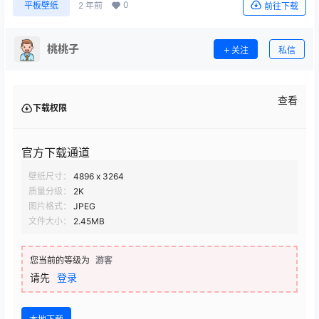
0
平板壁纸
2 年前
前往下载
桃桃子
关注
私信
查看
下载权限
官方下载通道
壁纸尺寸：
4896 x 3264
质量分级：
2K
图片格式：
JPEG
文件大小：
2.45MB
您当前的等级为
游客
请先
登录