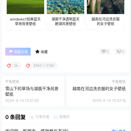
windows7经典蓝天
湖面干净透明蓝天
越南在河边洗衣服
草地背景壁纸
碧湖风景壁纸
的女子壁纸
0
0
海报分享
收藏
2k
3840 x 2160
平板壁纸
平板壁纸
雪山下的草场与湖面干净风景
越南在河边洗衣服的女子壁纸
壁纸
2024-4-13 15:31:50
2024-4-13 15:32:16
0 条回复
文章作者
管理员
A
M