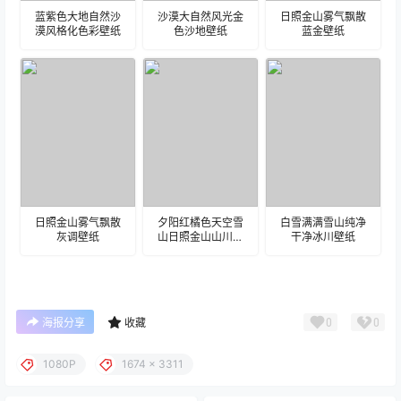
蓝紫色大地自然沙
沙漠大自然风光金
日照金山雾气飘散
漠风格化色彩壁纸
色沙地壁纸
蓝金壁纸
日照金山雾气飘散
夕阳红橘色天空雪
白雪满满雪山纯净
灰调壁纸
山日照金山山川壁
干净冰川壁纸
纸
0
0
海报分享
收藏
1080P
1674 x 3311