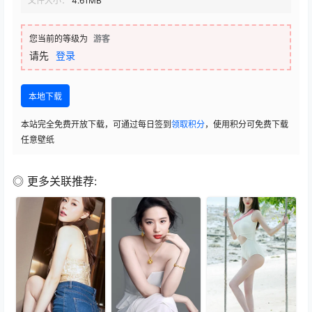
文件大小：
4.61MB
您当前的等级为
游客
请先
登录
本地下载
本站完全免费开放下载，可通过每日签到
领取积分
，使用积分可免费下载
任意壁纸
◎ 更多关联推荐: