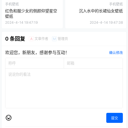
手机壁纸
手机壁纸
红色和服少女的侧颜仰望星空
沉入水中的长裙仙女壁纸
壁纸
2024-4-14 19:47:19
2024-4-14 19:47:38
0 条回复
文章作者
管理员
A
M
欢迎您，新朋友，感谢参与互动！
确认修改
提交