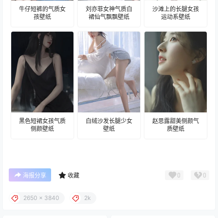
牛仔短裤的气质女
刘亦菲女神气质白
沙滩上的长腿女孩
孩壁纸
裙仙气飘飘壁纸
运动系壁纸
黑色短裙女孩气质
白绒沙发长腿少女
赵思露甜美侧颜气
侧颜壁纸
壁纸
质壁纸
0
0
海报分享
收藏
2650 x 3840
2k