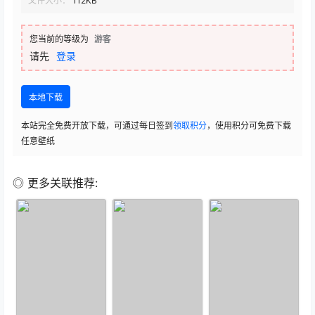
文件大小：
112KB
您当前的等级为
游客
请先
登录
本地下载
本站完全免费开放下载，可通过每日签到
领取积分
，使用积分可免费下载
任意壁纸
◎ 更多关联推荐: