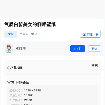
气质白皙美女的侧颜壁纸
0
女神
2 年前
前往下载
桃桃子
关注
私信
查看
下载权限
官方下载通道
壁纸尺寸：
1080 x 2338
质量分级：
1080P
图片格式：
WEBP