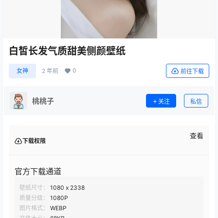
白皙长发气质甜美侧颜壁纸
0
女神
2 年前
前往下载
桃桃子
关注
私信
查看
下载权限
官方下载通道
壁纸尺寸：
1080 x 2338
质量分级：
1080P
图片格式：
WEBP