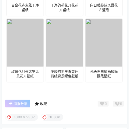
百合花卉素雅干净
干净的荷花开花花
向日葵绽放风景花
壁纸
卉壁纸
卉壁纸
玫瑰花月亮太空风
冷峻的男生着黄色
光头黑白插画极简
景花卉壁纸
羽绒背景绿色壁纸
酷黑壁纸
0
0
海报分享
收藏
1080 x 2337
1080P