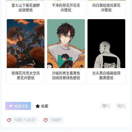
富士山下菊花遍野
干净的荷花开花花
向日葵绽放风景花
绽放壁纸
卉壁纸
卉壁纸
玫瑰花月亮太空风
冷峻的男生着黄色
光头黑白插画极简
景花卉壁纸
羽绒背景绿色壁纸
酷黑壁纸
0
0
海报分享
收藏
1080 x 2337
1080P