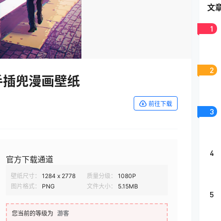
文
1
2
手插兜漫画壁纸
前往下载
3
4
官方下载通道
壁纸尺寸：
1284 x 2778
质量分级：
1080P
图片格式：
PNG
文件大小：
5.15MB
5
您当前的等级为
游客