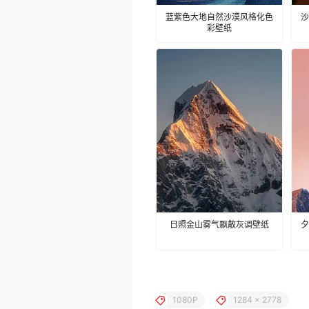
蓝紫色大地自然沙漠风格化色
沙
彩壁纸
日照金山雾气飘散灰调壁纸
夕
1080P
1284 x 2778