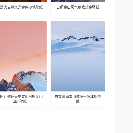
漠大自然风光金色沙地壁纸
日照金山雾气飘散蓝金壁纸
阳红橘色天空雪山日照金山
白雪满满雪山纯净干净冰川壁
山川壁纸
纸