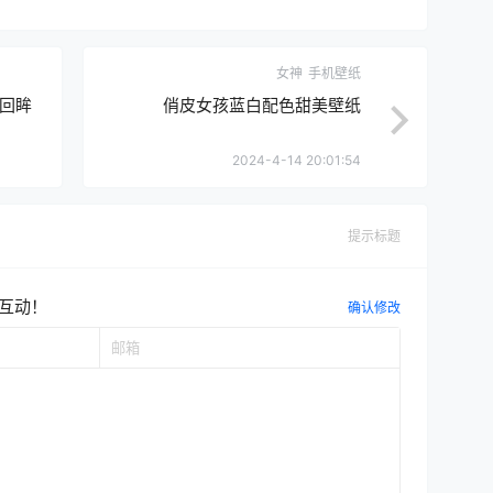
女神
手机壁纸
回眸
俏皮女孩蓝白配色甜美壁纸
2024-4-14 20:01:54
提示标题
互动！
确认修改