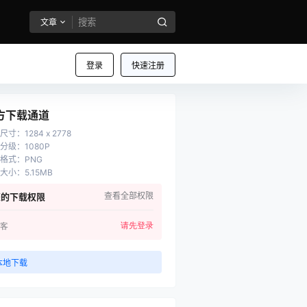
文章
登录
快速注册
方下载通道
尺寸
：
1284 x 2778
分级
：
1080P
格式
：
PNG
大小
：
5.15MB
查看全部权限
您的下载权限
请先登录
客
本地下载