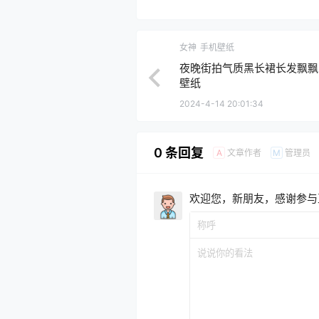
女神
手机壁纸
夜晚街拍气质黑长裙长发飘飘
壁纸
2024-4-14 20:01:34
0 条回复
文章作者
管理员
A
M
欢迎您，新朋友，感谢参与