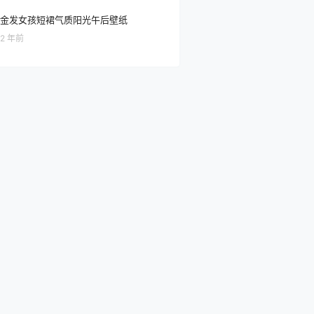
金发女孩短裙气质阳光午后壁纸
2 年前