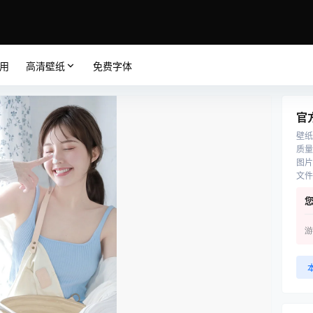
应用
高清壁纸
免费字体
官
壁纸
质量
图片
文件
游