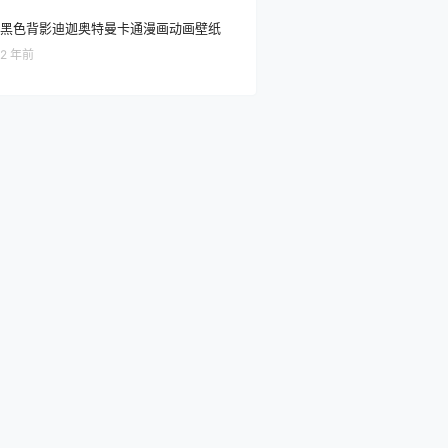
黑色背影迪迦奥特曼卡通漫画动画壁纸
2 年前