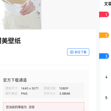
文
1
2
甜美壁纸
前往下载
3
4
官方下载通道
壁纸尺寸：
1440 x 3071
质量分级：
1080P
图片格式：
PNG
文件大小：
3.68MB
5
您当前的等级为
游客