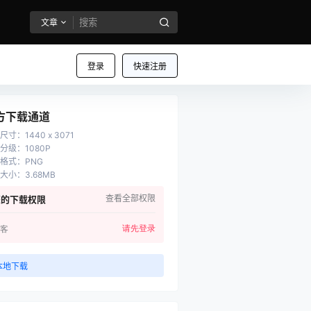
文章
登录
快速注册
方下载通道
尺寸
：
1440 x 3071
分级
：
1080P
格式
：
PNG
大小
：
3.68MB
查看全部权限
您的下载权限
请先登录
客
本地下载