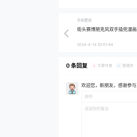
手机壁纸
街头赛博朋克风双手插兜漫画
2024-4-14 20:01:44
0 条回复
文章作者
管理员
A
M
欢迎您，新朋友，感谢参与