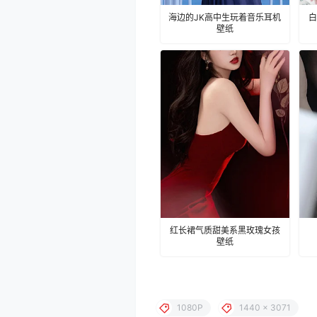
海边的JK高中生玩着音乐耳机
白
壁纸
红长裙气质甜美系黑玫瑰女孩
壁纸
1080P
1440 x 3071