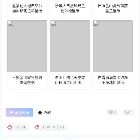
蓝紫色大地自然沙
沙漠大自然风光金
日照金山雾气飘散
漠风格化色彩壁纸
色沙地壁纸
蓝金壁纸
日照金山雾气飘散
夕阳红橘色天空雪
白雪满满雪山纯净
灰调壁纸
山日照金山山川壁
干净冰川壁纸
纸
0
0
海报分享
收藏
1080P
1344 x 2911