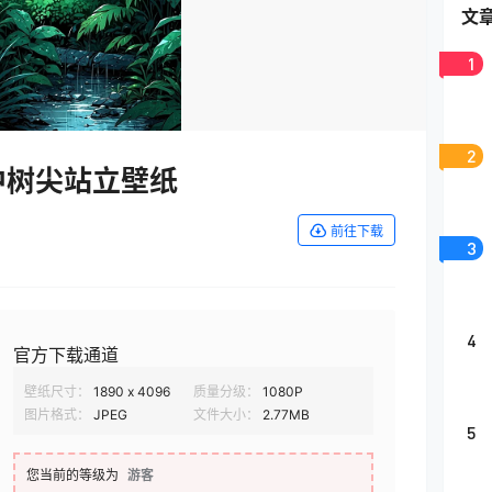
文
1
2
中树尖站立壁纸
前往下载
3
4
官方下载通道
壁纸尺寸：
1890 x 4096
质量分级：
1080P
图片格式：
JPEG
文件大小：
2.77MB
5
您当前的等级为
游客