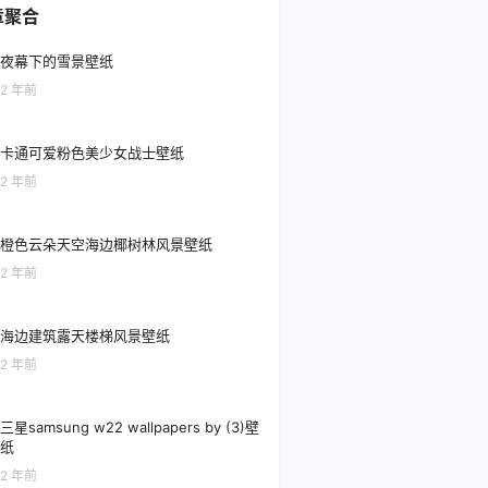
章聚合
夜幕下的雪景壁纸
2 年前
卡通可爱粉色美少女战士壁纸
2 年前
橙色云朵天空海边椰树林风景壁纸
2 年前
海边建筑露天楼梯风景壁纸
2 年前
三星samsung w22 wallpapers by (3)壁
纸
2 年前