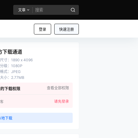
文章
登录
快速注册
方下载通道
尺寸
：
1890 x 4096
分级
：
1080P
格式
：
JPEG
大小
：
2.77MB
查看全部权限
您的下载权限
请先登录
客
本地下载