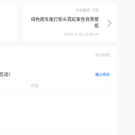
手机壁纸
汽车
绿色跑车尾灯街头霓虹紫色背景壁
纸
2024-4-22 22:26:09
提示标题
互动！
确认修改