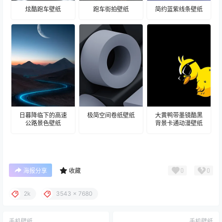
炫酷跑车壁纸
跑车街拍壁纸
简约蓝紫线条壁纸
日暮降临下的高速
极简空间卷纸壁纸
大黄鸭带墨镜酷黑
公路景色壁纸
背景卡通动漫壁纸
0
0
海报分享
收藏
2k
3543 x 7680
手机壁纸
手机壁纸