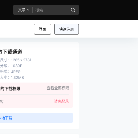
文章
登录
快速注册
方下载通道
尺寸
：
1285 x 2781
分级
：
1080P
格式
：
JPEG
大小
：
1.32MB
查看全部权限
您的下载权限
请先登录
客
本地下载