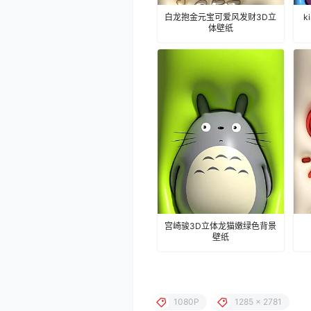
白龙抱金元宝可爱风发财3D立
k
体壁纸
宫崎骏3D立体龙猫嫩绿色背景
壁纸
1080P
1285 x 2781