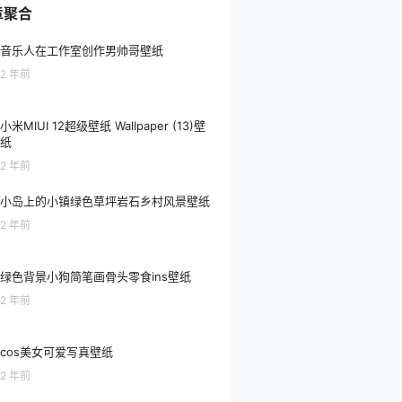
章聚合
音乐人在工作室创作男帅哥壁纸
2 年前
小米MIUI 12超级壁纸 Wallpaper (13)壁
纸
2 年前
小岛上的小镇绿色草坪岩石乡村风景壁纸
2 年前
绿色背景小狗简笔画骨头零食ins壁纸
2 年前
cos美女可爱写真壁纸
2 年前