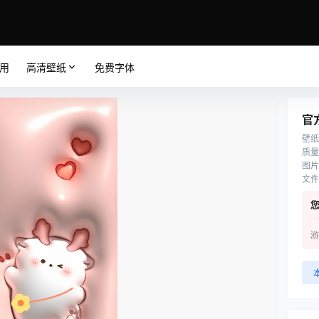
应用
高清壁纸
免费字体
官
壁纸
质量
图片
文件
游