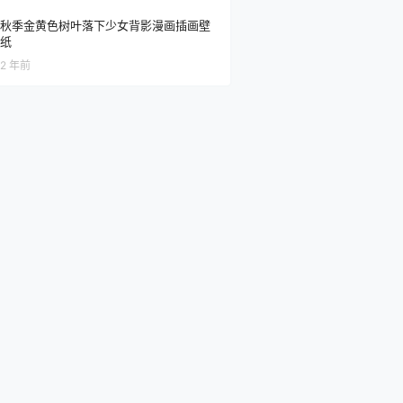
秋季金黄色树叶落下少女背影漫画插画壁
纸
2 年前