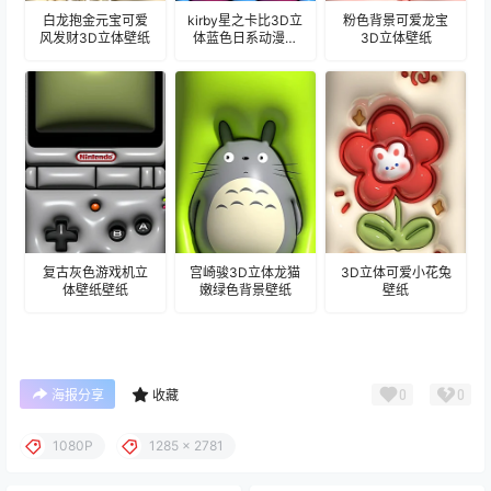
白龙抱金元宝可爱
kirby星之卡比3D立
粉色背景可爱龙宝
风发财3D立体壁纸
体蓝色日系动漫壁
3D立体壁纸
纸
复古灰色游戏机立
宫崎骏3D立体龙猫
3D立体可爱小花兔
体壁纸壁纸
嫩绿色背景壁纸
壁纸
0
0
海报分享
收藏
1080P
1285 x 2781