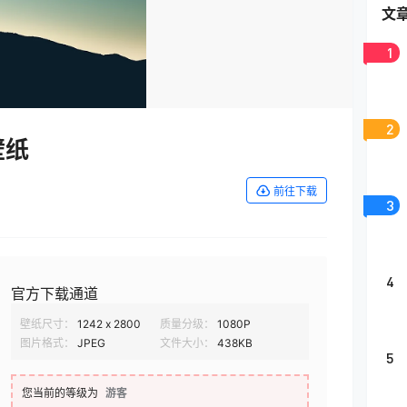
文
1
2
壁纸
前往下载
3
4
官方下载通道
壁纸尺寸：
1242 x 2800
质量分级：
1080P
图片格式：
JPEG
文件大小：
438KB
5
您当前的等级为
游客