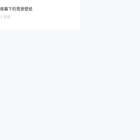
夜幕下的雪景壁纸
2 年前