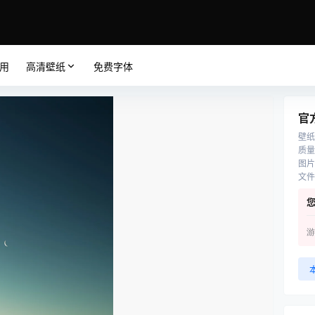
应用
高清壁纸
免费字体
官
壁纸
质量
图片
文件
游