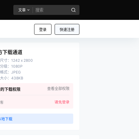
文章
登录
快速注册
方下载通道
尺寸
：
1242 x 2800
分级
：
1080P
格式
：
JPEG
大小
：
438KB
查看全部权限
您的下载权限
请先登录
客
本地下载