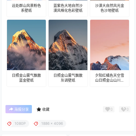
远处群山风景粉色
蓝紫色大地自然沙
沙漠大自然风光金
系壁纸
漠风格化色彩壁纸
色沙地壁纸
日照金山雾气飘散
日照金山雾气飘散
夕阳红橘色天空雪
蓝金壁纸
灰调壁纸
山日照金山山川壁
纸
0
0
海报分享
收藏
1080P
1886 x 4096