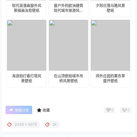
现代浪漫画窗外风
窗户外的欧洲建筑
夕阳日落马路风景
景插画治愈壁纸
现代城市旅游风景
壁纸
建筑壁纸
海浪拍打着灯塔风
在山顶俯拍城市吊
郊外庄园的薰衣草
景壁纸
桥风景壁纸
盛开壁纸
0
0
海报分享
收藏
2345 x 5075
2k