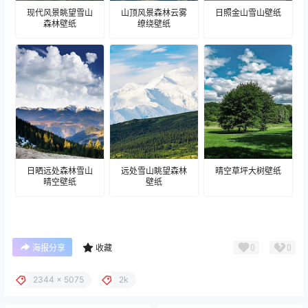
现代风景眺望雪山
山顶风景森林云雾
日照金山雪山壁纸
森林壁纸
缭绕壁纸
日晒远处森林雪山
远处雪山眺望森林
晴空草坪大树壁纸
晴空壁纸
壁纸
0
0
海报分享
收藏
2344 x 5075
2k