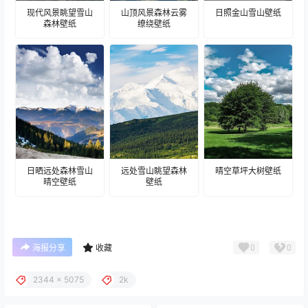
现代风景眺望雪山
山顶风景森林云雾
日照金山雪山壁纸
森林壁纸
缭绕壁纸
日晒远处森林雪山
远处雪山眺望森林
晴空草坪大树壁纸
晴空壁纸
壁纸
0
0
海报分享
收藏
2344 x 5075
2k