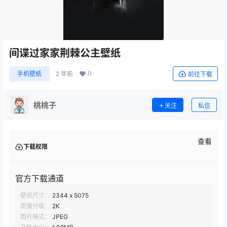
间谍过家家荆棘公主壁纸
0
手机壁纸
2 年前
前往下载
桃桃子
关注
私信
查看
下载权限
官方下载通道
壁纸尺寸：
2344 x 5075
质量分级：
2K
图片格式：
JPEG