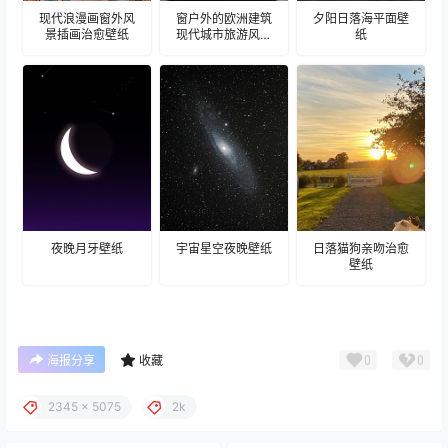
现代浪漫画窗外风
窗户外的欧洲建筑
夕阳日落海平面壁
景插画治愈壁纸
现代城市旅游风景
纸
建筑壁纸
夜晚月牙壁纸
宇宙星空夜晚壁纸
日落猫狗亲吻治愈
壁纸
0
0
海报分享
收藏
2345 x 5075
2k