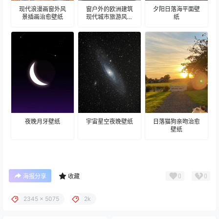
现代浪漫画窗外风
窗户外的欧洲建筑
夕阳日落海平面壁
景插画治愈壁纸
现代城市旅游风景
纸
建筑壁纸
夜晚月牙壁纸
宇宙星空夜晚壁纸
日落猫狗亲吻治愈
壁纸
0
0
海报分享
收藏
2345 x 5075
2k