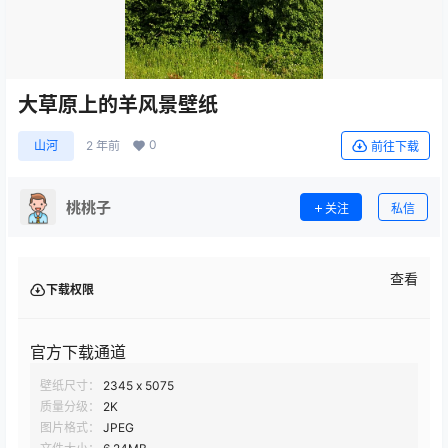
大草原上的羊风景壁纸
0
山河
2 年前
前往下载
桃桃子
关注
私信
查看
下载权限
官方下载通道
壁纸尺寸：
2345 x 5075
质量分级：
2K
图片格式：
JPEG