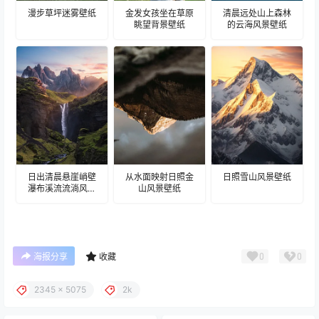
漫步草坪迷雾壁纸
金发女孩坐在草原
清晨远处山上森林
眺望背景壁纸
的云海风景壁纸
日出清晨悬崖峭壁
从水面映射日照金
日照雪山风景壁纸
瀑布溪流流淌风景
山风景壁纸
壁纸
0
0
海报分享
收藏
2345 x 5075
2k