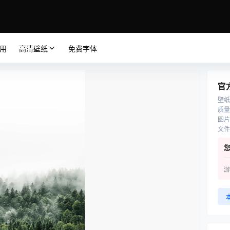
应用
高清壁纸
免费字体
官
壁纸
质量
图片
文件
游