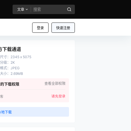
文章
登录
快速注册
方下载通道
尺寸
：
2345 x 5075
分级
：
2K
格式
：
JPEG
大小
：
2.69MB
查看全部权限
您的下载权限
请先登录
客
本地下载