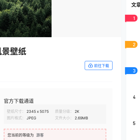
文
1
2
风景壁纸
前往下载
3
4
官方下载通道
壁纸尺寸：
2345 x 5075
质量分级：
2K
图片格式：
JPEG
文件大小：
2.69MB
5
您当前的等级为
游客