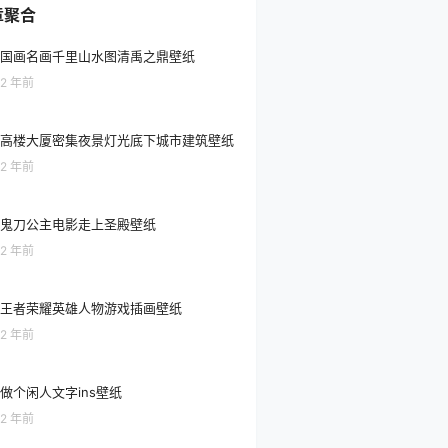
章聚合
国画名画千里山水图清禹之鼎壁纸
2 年前
高楼大厦密集夜景灯光底下城市建筑壁纸
2 年前
鬼刀公主电影走上圣殿壁纸
2 年前
王者荣耀英雄人物游戏插画壁纸
2 年前
做个闲人文字ins壁纸
2 年前