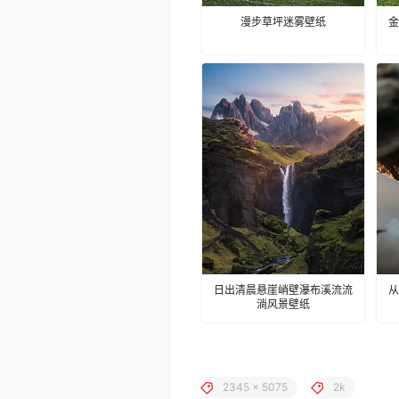
漫步草坪迷雾壁纸
金
日出清晨悬崖峭壁瀑布溪流流
从
淌风景壁纸
2345 x 5075
2k